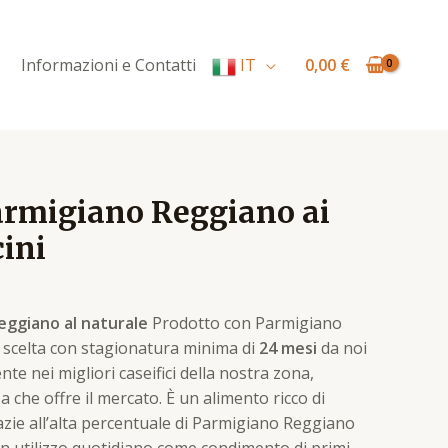
Reggiano
ai
0,00
€
Informazioni e Contatti
IT
Funghi
Porcini
quantità
armigiano Reggiano ai
ini
eggiano al naturale
Prodotto con Parmigiano
scelta con stagionatura minima di
24 mesi
da noi
e nei migliori caseifici della nostra zona,
a che offre il mercato. È un alimento ricco di
azie all’alta percentuale di Parmigiano Reggiano
un utilizzo quotidiano come condimento di primi