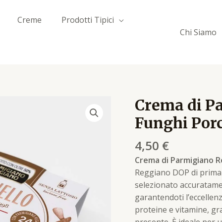
Creme
Prodotti Tipici
Chi Siamo
Crema di P
Crema
di
Funghi Porc
Parmigiano
Reggiano
4,50
€
ai
Crema di Parmigiano R
Funghi
Reggiano DOP di prima 
Porcini
selezionato accuratament
quantità
garantendoti l’eccellenz
proteine e vitamine, gr
presente. È ideale per 